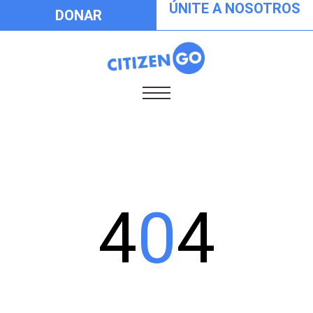
ÚNITE A NOSOTROS
DONAR
4
0
4