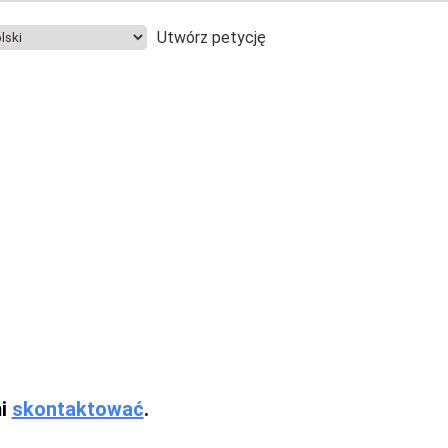
Utwórz petycję
mi
skontaktować
.