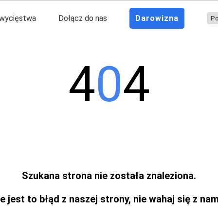
wycięstwa
Dołącz do nas
Darowizna
4
0
4
Szukana strona nie została znaleziona.
e jest to błąd z naszej strony, nie wahaj się z na