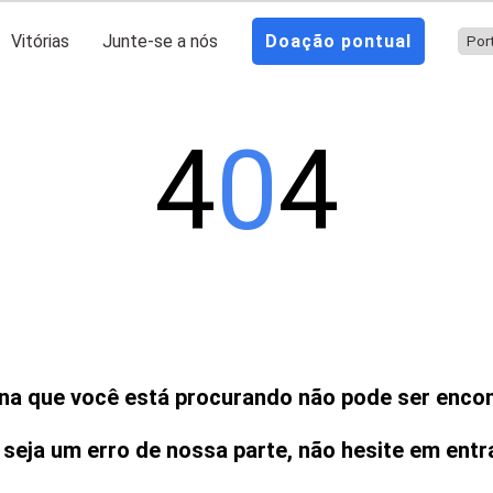
Vitórias
Junte-se a nós
Doação pontual
4
0
4
na que você está procurando não pode ser enco
 seja um erro de nossa parte, não hesite em ent