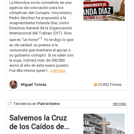
candidatura de
La Moncloa se ha convertido en una
agencia de colocación para los
Yolanda Díaz a su
cómplices del Corrupto. Hoy mismo,
Dirección General
Pedro Sánchez ha propuesto a la
vicepresidenta Yolanda Díaz como
Directora General de la Organización
Internacional del Trabajo (OIT). Dice
1
que es "un honor"
. Yo te digo lo que
es de verdad: un premio a la
comunista que mantiene el apoyo a
su gobierno corrupto. Si se salen con
la suya, cobrará más de 300.000
euros al año en este nuevo puesto.
Fue ella misma quien l...
Lee mas
Miguel
Tomás
15.852
Firmas
Tendencia en
Patriotismo
ver más
Salvemos la Cruz
de los Caídos de