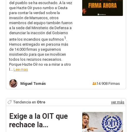
del pueblo se ha escuchado. A la vez
todos los medios
que Hazte Oír puso rumbo a Ceuta
para luchar contra
para contar la verdad sobre la
invasión de Marruecos, otros
...
miembros del equipo también fueron
a la sede del Ministerio de Defensa a
denunciar la inacción del Gobierno
1
ante los incendios que sufrimos
.
Hemos entregado en persona más
de 14.000 firmas y seguiremos
insistiendo para que se movilicen
todos los recursos necesarios.
Porque Hazte Oír no va a mirar a otro
l...
Lee mas
Miguel
Tomás
14.908
Firmas
Tendencia en
Otro
ver más
Exige a la OIT que
rechace la