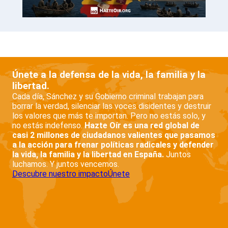
Únete a la defensa de la vida, la familia y la
libertad.
Cada día, Sánchez y su Gobierno criminal trabajan para
borrar la verdad, silenciar las voces disidentes y destruir
los valores que más te importan. Pero no estás solo, y
no estás indefenso.
Hazte Oír es una red global de
casi 2 millones de ciudadanos valientes que pasamos
a la acción para frenar políticas radicales y defender
la vida, la familia y la libertad en España.
Juntos
luchamos. Y juntos vencemos.
Descubre nuestro impacto
Únete