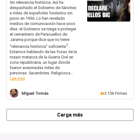
Interés Cultural el
Sin relevancia histórica. Así ha
despachado el Gobierno de Sánchez
cementerio de
a miles de españoles fusilados sin
Paracuellos
juicio en 1936. Lo han revelado
medios de comunicación hace unos
días: el Gobierno se niega a proteger
el cementerio de Paracuellos de
Jarama porque dice que no tiene
1
“relevancia histórica” suficiente
.
Estamos hablando de las fosas de la
mayor matanza de la Guerra Civil en
zona republicana, un lugar donde
fueron asesinadas miles de
personas. Sacerdotes. Religiosos...
Lee mas
Miguel
Tomás
3.156
Firmas
Carga más