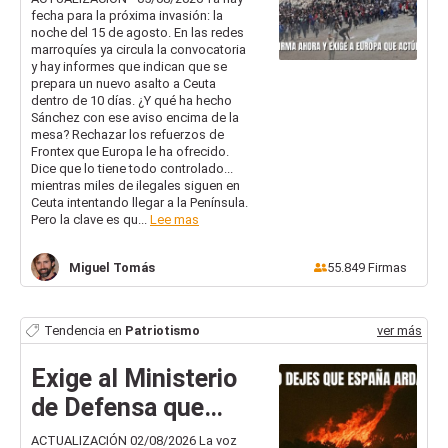
fecha para la próxima invasión: la
debe actuar YA
noche del 15 de agosto. En las redes
marroquíes ya circula la convocatoria
y hay informes que indican que se
prepara un nuevo asalto a Ceuta
dentro de 10 días. ¿Y qué ha hecho
Sánchez con ese aviso encima de la
mesa? Rechazar los refuerzos de
Frontex que Europa le ha ofrecido.
Dice que lo tiene todo controlado...
mientras miles de ilegales siguen en
Ceuta intentando llegar a la Península.
Pero la clave es qu...
Lee mas
Miguel
Tomás
55.849
Firmas
Tendencia en
Patriotismo
ver más
Exige al Ministerio
de Defensa que
despliegue YA
ACTUALIZACIÓN 02/08/2026 La voz