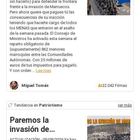
sin hacerlo) para defender la frontera
acepte el reparto
frente a la invasión de Marruecos.
de MENAS de
Pero ahora quiere que pagues tú las
consecuencias de su inacción
Sánchez
teniendo que hacerte cargo de todos
los MENAS que entraron en el asalto
de la semana pasada. El Consejo de
Ministros ha activado esta semana el
reparto obligatorio de
(supuestamente) 862 menores
marroquíes entre las Comunidades
Autónomas. Con 25 millones de
euros de tus impuestos para pagarlo.
Y con orden ...
Lee mas
Miguel
Tomás
22.042
Firmas
Tendencia en
Patriotismo
ver más
Paremos la
invasión de
Marruecos: Europa
ACTUALIZACIÓN - 05/08/2026 Ya hay