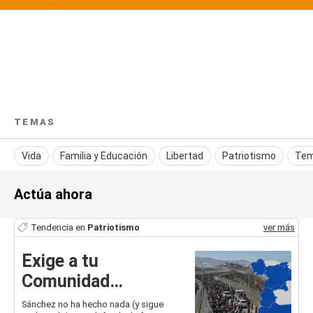
TEMAS
Vida
Familia y Educación
Libertad
Patriotismo
Tem
Actúa ahora
Tendencia en
Patriotismo
ver más
Exige a tu
Comunidad
Autónoma que no
Sánchez no ha hecho nada (y sigue