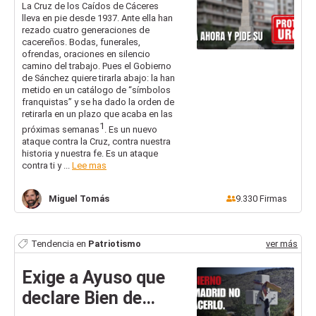
Cáceres: exige a la
La Cruz de los Caídos de Cáceres
lleva en pie desde 1937. Ante ella han
Junta medidas de
rezado cuatro generaciones de
protección YA
cacereños. Bodas, funerales,
ofrendas, oraciones en silencio
camino del trabajo. Pues el Gobierno
de Sánchez quiere tirarla abajo: la han
metido en un catálogo de “símbolos
franquistas” y se ha dado la orden de
retirarla en un plazo que acaba en las
1
próximas semanas
. Es un nuevo
ataque contra la Cruz, contra nuestra
historia y nuestra fe. Es un ataque
contra ti y ...
Lee mas
Miguel
Tomás
9.330
Firmas
Tendencia en
Patriotismo
ver más
Exige a Ayuso que
declare Bien de