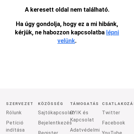
A keresett oldal nem található.
Ha úgy gondolja, hogy ez a mi hibánk,
kérjük, ne habozzon kapcsolatba
lépni
velünk
.
SZERVEZET
KÖZÖSSÉG
TÁMOGATÁS
CSATLAKOZÁ
Rólunk
Sajtókapcsolat
GYIK és
Twitter
Kapcsolat
Petíció
Bejelentkezés
Facebook
indítása
Adatvédelmi
Register
YouTube