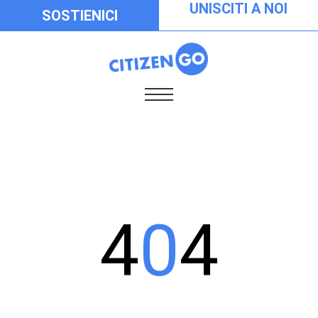
UNISCITI A NOI
SOSTIENICI
4
0
4