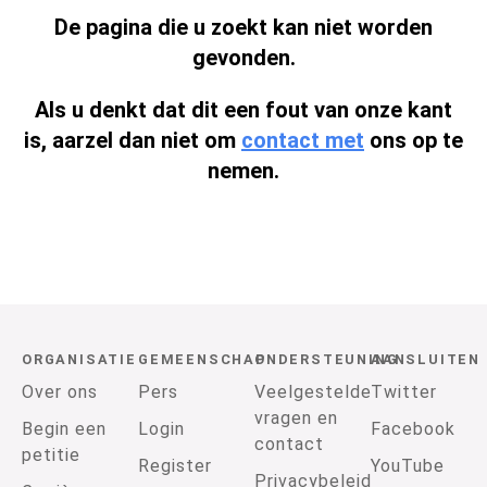
De pagina die u zoekt kan niet worden
gevonden.
Als u denkt dat dit een fout van onze kant
is, aarzel dan niet om
contact met
ons op te
nemen.
ORGANISATIE
GEMEENSCHAP
ONDERSTEUNING
AANSLUITEN
Over ons
Pers
Veelgestelde
Twitter
vragen en
Begin een
Login
Facebook
contact
petitie
Register
YouTube
Privacybeleid