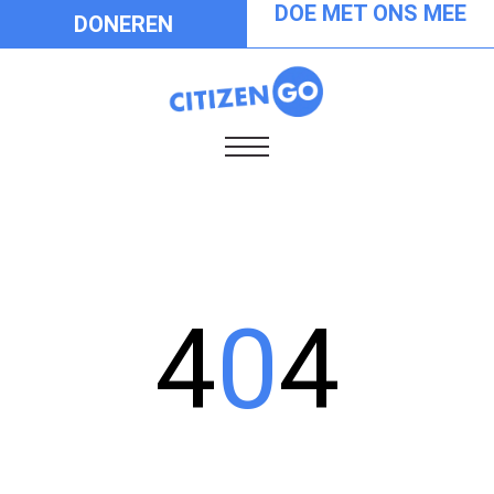
DOE MET ONS MEE
DONEREN
4
0
4