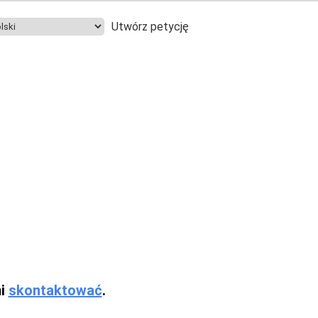
Utwórz petycję
mi
skontaktować
.