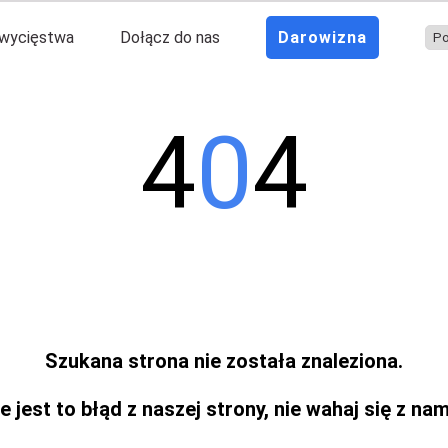
wycięstwa
Dołącz do nas
Darowizna
4
0
4
Szukana strona nie została znaleziona.
e jest to błąd z naszej strony, nie wahaj się z na