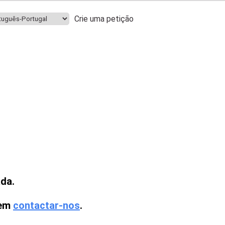
Crie uma petição
ada.
 em
contactar-nos
.