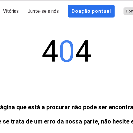
Vitórias
Junte-se a nós
Doação pontual
4
0
4
ágina que está a procurar não pode ser encontr
 se trata de um erro da nossa parte, não hesite