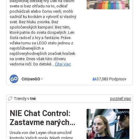
bezpečnej detskej hry. Deti na celom
svete si bez ohľadu na to, odkiaľ
pochádzali alebo čomu verili, mohli
sadnúť ku kockám a vytvoriť si vlastný
svet. Bez hluku zvonka. Bez
spoločenských kampaní. Bez tém,
ktoré patria do sveta dospelých. Len
čistá radosť z hry a fantázie. Práve
vďaka tomu sa LEGO stalo jednou z
najobľúbenejších a
najdôveryhodnejších značiek hračiek
na svete. Dnes však túto dôveru
vedome ničí. Do detské...
Čítaj viac
CitizenGO
-
37,083
Podpisov
Trendy v
Iné
pozrieť viac
NIE Chat Control:
Zastavme narýchlo
pripravené
Ursula von der Leyen chce umožniť
kontrolu Vašich správ. Návrh známy