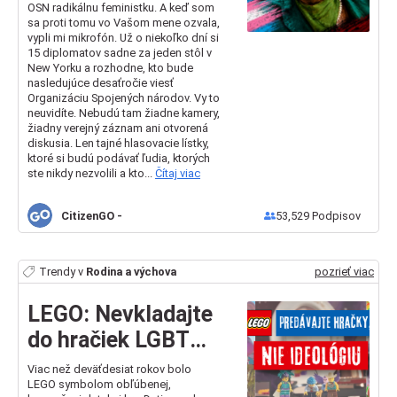
OSN radikálnu feministku. A keď som
feministke
sa proti tomu vo Vašom mene ozvala,
vypli mi mikrofón. Už o niekoľko dní si
ovládnuť OSN
15 diplomatov sadne za jeden stôl v
New Yorku a rozhodne, kto bude
nasledujúce desaťročie viesť
Organizáciu Spojených národov. Vy to
neuvidíte. Nebudú tam žiadne kamery,
žiadny verejný záznam ani otvorená
diskusia. Len tajné hlasovacie lístky,
ktoré si budú podávať ľudia, ktorých
ste nikdy nezvolili a kto...
Čítaj viac
CitizenGO
-
53,529
Podpisov
Trendy v
Rodina a výchova
pozrieť viac
LEGO: Nevkladajte
do hračiek LGBT
ideológiu!
Viac než deväťdesiat rokov bolo
LEGO symbolom obľúbenej,