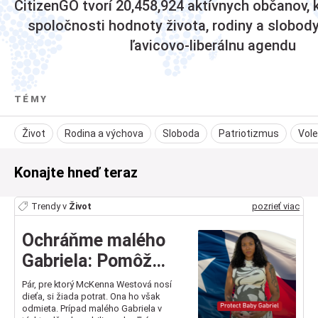
CitizenGO
tvorí
20,458,924
aktívnych občanov, k
spoločnosti hodnoty života, rodiny a slobody
ľavicovo-liberálnu agendu
TÉMY
Život
Rodina a výchova
Sloboda
Patriotizmus
Vol
Konajte hneď teraz
Trendy v
Život
pozrieť viac
Ochráňme malého
Gabriela: Pomôžme
mu dostať sa ku
Pár, pre ktorý McKenna Westová nosí
dieťa, si žiada potrat. Ona ho však
liečbe srdca, ktorá
odmieta. Prípad malého Gabriela v