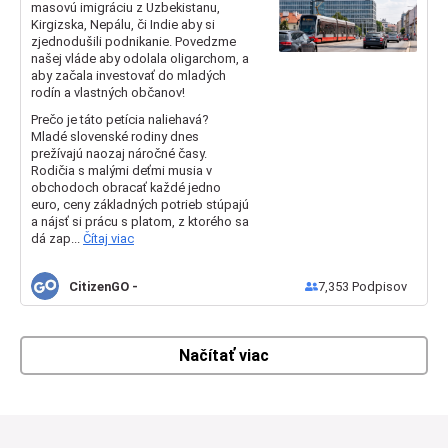
masovú imigráciu z Uzbekistanu,
masívny dovoz
Kirgizska, Nepálu, či Indie aby si
lacnej pracovnej
zjednodušili podnikanie. Povedzme
našej vláde aby odolala oligarchom, a
sily!
aby začala investovať do mladých
rodín a vlastných občanov!
Prečo je táto petícia naliehavá?
Mladé slovenské rodiny dnes
prežívajú naozaj náročné časy.
Rodičia s malými deťmi musia v
obchodoch obracať každé jedno
euro, ceny základných potrieb stúpajú
a nájsť si prácu s platom, z ktorého sa
dá zap...
Čítaj viac
CitizenGO
-
7,353
Podpisov
Načítať viac