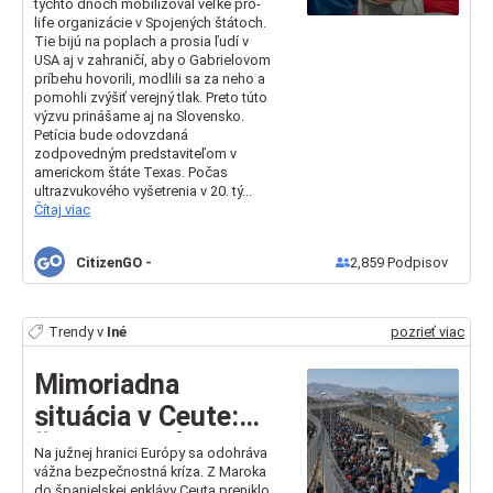
mu môže zachrán...
týchto dňoch mobilizoval veľké pro-
life organizácie v Spojených štátoch.
Tie bijú na poplach a prosia ľudí v
USA aj v zahraničí, aby o Gabrielovom
príbehu hovorili, modlili sa za neho a
pomohli zvýšiť verejný tlak. Preto túto
výzvu prinášame aj na Slovensko.
Petícia bude odovzdaná
zodpovedným predstaviteľom v
americkom štáte Texas. Počas
ultrazvukového vyšetrenia v 20. tý...
Čítaj viac
CitizenGO
-
2,859
Podpisov
Trendy v
Iné
pozrieť viac
Mimoriadna
situácia v Ceute:
Žiadajme EÚ, aby
Na južnej hranici Európy sa odohráva
vážna bezpečnostná kríza. Z Maroka
okamžite
do španielskej enklávy Ceuta preniklo