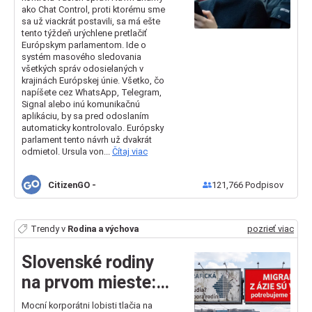
schválenie!
ako Chat Control, proti ktorému sme
sa už viackrát postavili, sa má ešte
tento týždeň urýchlene pretlačiť
Európskym parlamentom. Ide o
systém masového sledovania
všetkých správ odosielaných v
krajinách Európskej únie. Všetko, čo
napíšete cez WhatsApp, Telegram,
Signal alebo inú komunikačnú
aplikáciu, by sa pred odoslaním
automaticky kontrolovalo. Európsky
parlament tento návrh už dvakrát
odmietol. Ursula von...
Čítaj viac
CitizenGO
-
121,766
Podpisov
Trendy v
Rodina a výchova
pozrieť viac
Slovenské rodiny
na prvom mieste:
Zastavme tichý
Mocní korporátni lobisti tlačia na