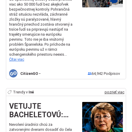
zabezpečila
viac ako 50 000 ľudí bez akejkoľvek
bezpečnostnej kontroly. Pohraničná
európske hranice!
stráž situáciu nezvláda, záchranné
zložky sú paralyzované, hlavný
hraničný priechod zostáva otvorený a
tisíce ľudí sa pripravujú nastúpiť na
trajekty smerujúce na európsku
pevninu. Toto nie je iba vnútorný
problém Španielska. Po príchode na
európsku pevninu už v rámci
schengenského priestoru neexis...
Čítaj viac
CitizenGO
-
64,942
Podpisov
Trendy v
Iné
pozrieť viac
VETUJTE
BACHELETOVÚ:
Nedovoľme
Nevolení úradníci chcú za
zatvorenými dverami dosadiť do čela
radikálnej